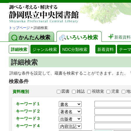
トップページ
> 詳細検索
かんたん検索
いろいろ検索
新着資料
詳細検索
ジャンル検索
NDC分類検索
新着資料
テー
詳細検索
詳細な条件を設定して、蔵書を検索することができます。また、
検索条件
図書
雑誌
視聴覚
児童
地
資料種別
キーワード１
キーワード２
キーワード３
キーワード４