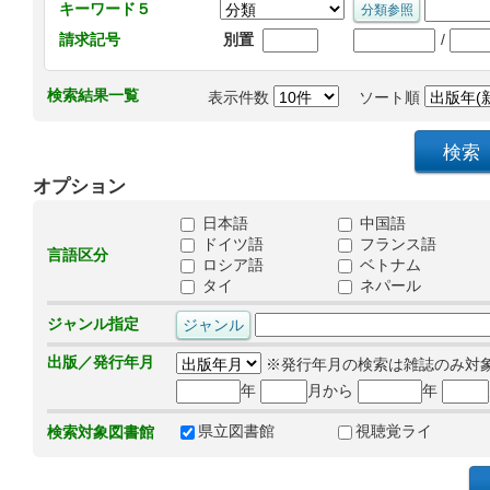
キーワード５
/
請求記号
別置
検索結果一覧
表示件数
ソート順
オプション
日本語
中国語
ドイツ語
フランス語
言語区分
ロシア語
ベトナム
タイ
ネパール
ジャンル指定
出版／発行年月
※発行年月の検索は雑誌のみ対
年
月から
年
県立図書館
視聴覚ライ
検索対象図書館