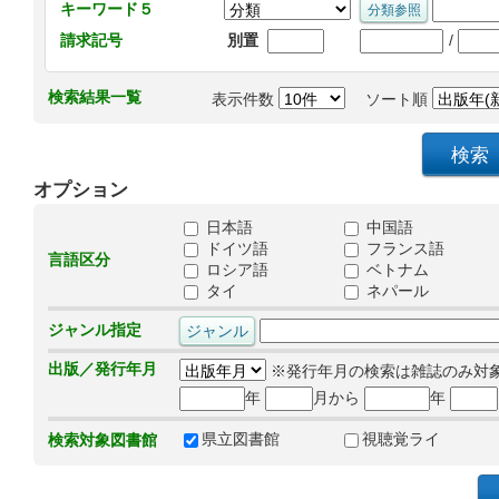
キーワード５
/
請求記号
別置
検索結果一覧
表示件数
ソート順
オプション
日本語
中国語
ドイツ語
フランス語
言語区分
ロシア語
ベトナム
タイ
ネパール
ジャンル指定
出版／発行年月
※発行年月の検索は雑誌のみ対
年
月から
年
県立図書館
視聴覚ライ
検索対象図書館