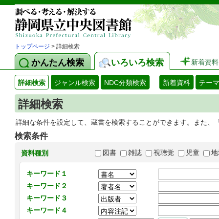
トップページ
> 詳細検索
かんたん検索
いろいろ検索
新着資料
詳細検索
ジャンル検索
NDC分類検索
新着資料
テー
詳細検索
詳細な条件を設定して、蔵書を検索することができます。また、
検索条件
図書
雑誌
視聴覚
児童
地
資料種別
キーワード１
キーワード２
キーワード３
キーワード４