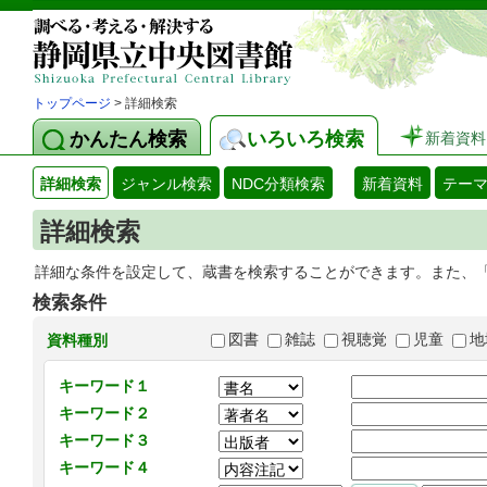
トップページ
> 詳細検索
かんたん検索
いろいろ検索
新着資料
詳細検索
ジャンル検索
NDC分類検索
新着資料
テー
詳細検索
詳細な条件を設定して、蔵書を検索することができます。また、
検索条件
図書
雑誌
視聴覚
児童
地
資料種別
キーワード１
キーワード２
キーワード３
キーワード４