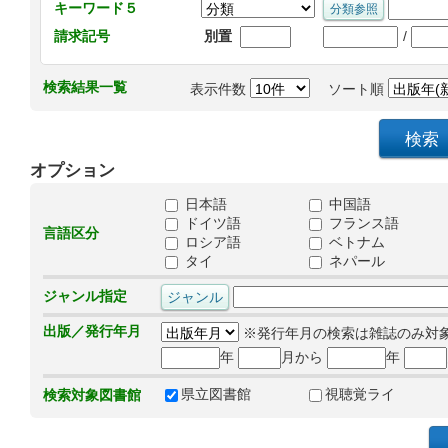
キーワード５
/
請求記号
別置
検索結果一覧
表示件数
ソート順
オプション
日本語
中国語
ドイツ語
フランス語
言語区分
ロシア語
ベトナム
タイ
ネパール
ジャンル指定
出版／発行年月
※発行年月の検索は雑誌のみ対
年
月から
年
県立図書館
視聴覚ライ
検索対象図書館