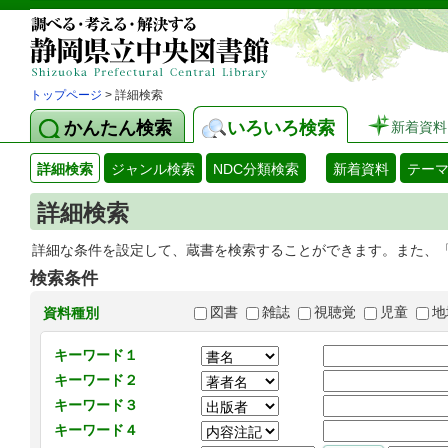
トップページ
> 詳細検索
かんたん検索
いろいろ検索
新着資料
詳細検索
ジャンル検索
NDC分類検索
新着資料
テー
詳細検索
詳細な条件を設定して、蔵書を検索することができます。また、
検索条件
図書
雑誌
視聴覚
児童
地
資料種別
キーワード１
キーワード２
キーワード３
キーワード４