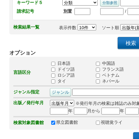
キーワード５
/
請求記号
別置
検索結果一覧
表示件数
ソート順
オプション
日本語
中国語
ドイツ語
フランス語
言語区分
ロシア語
ベトナム
タイ
ネパール
ジャンル指定
出版／発行年月
※発行年月の検索は雑誌のみ対
年
月から
年
県立図書館
視聴覚ライ
検索対象図書館