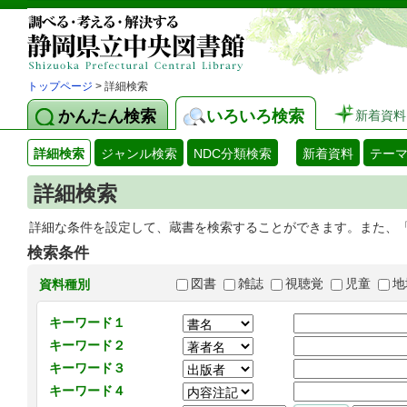
トップページ
> 詳細検索
かんたん検索
いろいろ検索
新着資料
詳細検索
ジャンル検索
NDC分類検索
新着資料
テー
詳細検索
詳細な条件を設定して、蔵書を検索することができます。また、
検索条件
図書
雑誌
視聴覚
児童
地
資料種別
キーワード１
キーワード２
キーワード３
キーワード４