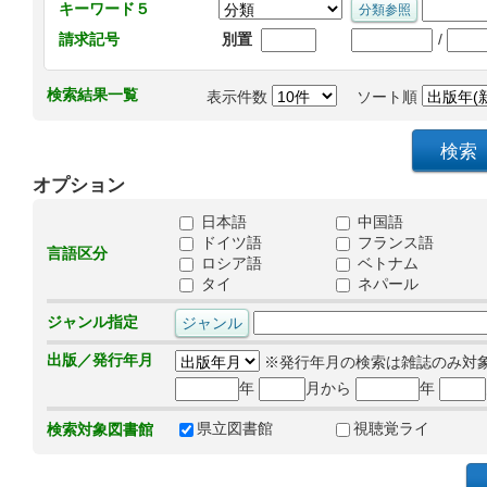
キーワード５
/
請求記号
別置
検索結果一覧
表示件数
ソート順
オプション
日本語
中国語
ドイツ語
フランス語
言語区分
ロシア語
ベトナム
タイ
ネパール
ジャンル指定
出版／発行年月
※発行年月の検索は雑誌のみ対
年
月から
年
県立図書館
視聴覚ライ
検索対象図書館