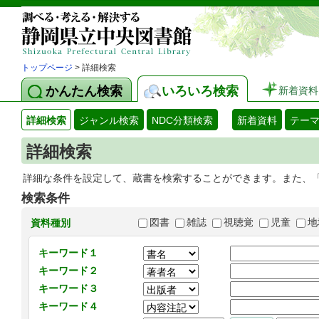
トップページ
> 詳細検索
かんたん検索
いろいろ検索
新着資料
詳細検索
ジャンル検索
NDC分類検索
新着資料
テー
詳細検索
詳細な条件を設定して、蔵書を検索することができます。また、
検索条件
図書
雑誌
視聴覚
児童
地
資料種別
キーワード１
キーワード２
キーワード３
キーワード４