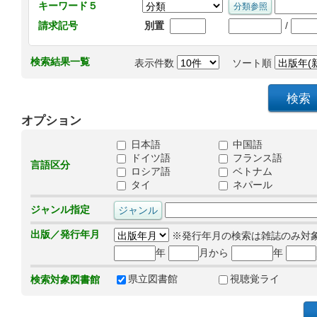
キーワード５
/
請求記号
別置
検索結果一覧
表示件数
ソート順
オプション
日本語
中国語
ドイツ語
フランス語
言語区分
ロシア語
ベトナム
タイ
ネパール
ジャンル指定
出版／発行年月
※発行年月の検索は雑誌のみ対
年
月から
年
県立図書館
視聴覚ライ
検索対象図書館