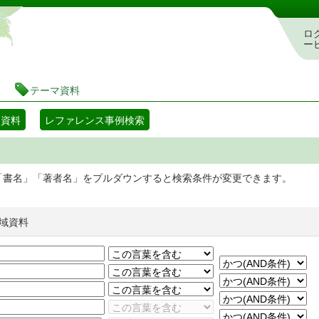
静岡県立図書館 蔵書検索・予約システム
ロ
ー
テーマ資料
マ資料
レファレンス事例検索
「書名」「著者名」をプルダウンすると検索条件が変更できます。
域資料