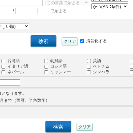
/
～で始まる
清音化する
台湾語
朝鮮語
英語
イタリア語
ロシア語
ベトナム
ネパール
ミャンマー
シンハラ
象となります。
月まで（西暦、半角数字）