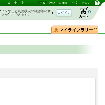
大
中
小
一般
かな
English
中文
한국어
0
グインすると利用状況の確認等のサ
ビスを利用できます。
カート
マイライブラリー