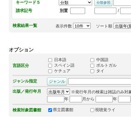
キーワード５
/
請求記号
別置
検索結果一覧
表示件数
ソート順
オプション
日本語
中国語
スペイン語
ポルトガル
言語区分
ケチュア
タイ
ジャンル指定
出版／発行年月
※発行年月の検索は雑誌のみ対
年
月から
年
県立図書館
視聴覚ライ
検索対象図書館