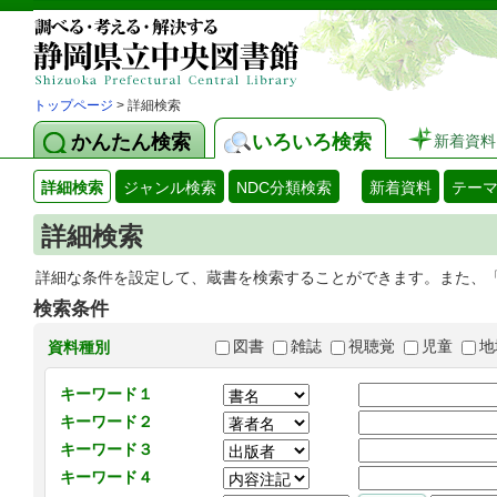
トップページ
> 詳細検索
かんたん検索
いろいろ検索
新着資料
詳細検索
ジャンル検索
NDC分類検索
新着資料
テー
詳細検索
詳細な条件を設定して、蔵書を検索することができます。また、
検索条件
図書
雑誌
視聴覚
児童
地
資料種別
キーワード１
キーワード２
キーワード３
キーワード４