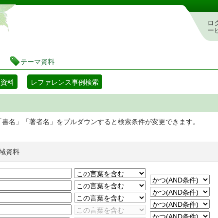
静岡県立図書館 蔵書検索・予約システム
ロ
ー
テーマ資料
マ資料
レファレンス事例検索
「書名」「著者名」をプルダウンすると検索条件が変更できます。
域資料