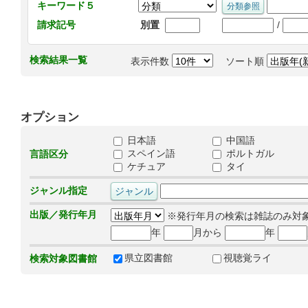
キーワード５
/
請求記号
別置
検索結果一覧
表示件数
ソート順
オプション
日本語
中国語
スペイン語
ポルトガル
言語区分
ケチュア
タイ
ジャンル指定
出版／発行年月
※発行年月の検索は雑誌のみ対
年
月から
年
県立図書館
視聴覚ライ
検索対象図書館