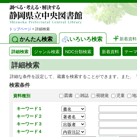
トップページ
> 詳細検索
かんたん検索
いろいろ検索
新着資料
詳細検索
ジャンル検索
NDC分類検索
新着資料
テー
詳細検索
詳細な条件を設定して、蔵書を検索することができます。また、
検索条件
図書
雑誌
視聴覚
児童
地
資料種別
キーワード１
キーワード２
キーワード３
キーワード４