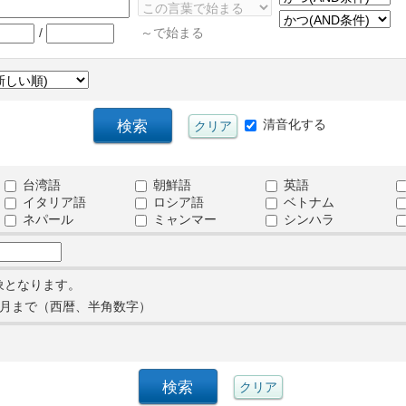
/
～で始まる
清音化する
台湾語
朝鮮語
英語
イタリア語
ロシア語
ベトナム
ネパール
ミャンマー
シンハラ
象となります。
月まで（西暦、半角数字）