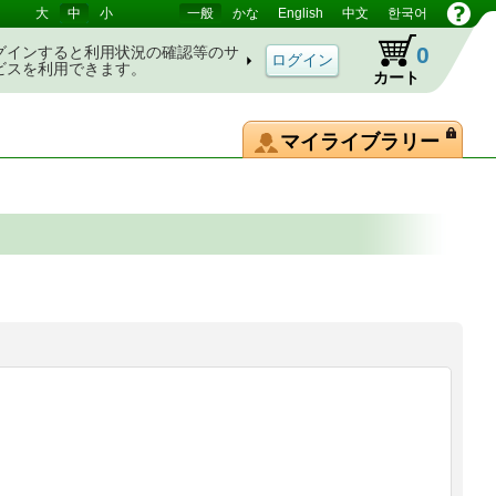
大
中
小
一般
かな
English
中文
한국어
0
グインすると利用状況の確認等のサ
ビスを利用できます。
カート
マイライブラリー