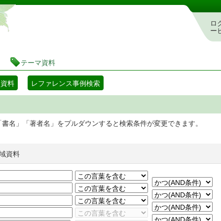
静岡県立図書館 蔵書検索・予約システム
ロ
ー
テーマ資料
マ資料
レファレンス事例検索
「書名」「著者名」をプルダウンすると検索条件が変更できます。
域資料