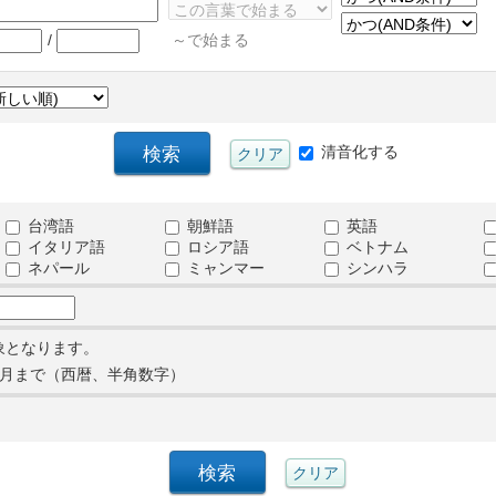
/
～で始まる
清音化する
台湾語
朝鮮語
英語
イタリア語
ロシア語
ベトナム
ネパール
ミャンマー
シンハラ
象となります。
月まで（西暦、半角数字）