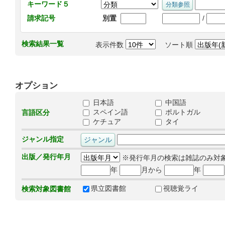
キーワード５
/
請求記号
別置
検索結果一覧
表示件数
ソート順
オプション
日本語
中国語
スペイン語
ポルトガル
言語区分
ケチュア
タイ
ジャンル指定
出版／発行年月
※発行年月の検索は雑誌のみ対
年
月から
年
県立図書館
視聴覚ライ
検索対象図書館