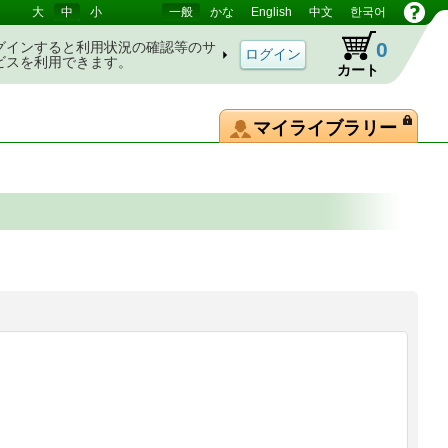
大
中
小
一般
かな
English
中文
한국어
0
グインすると利用状況の確認等のサ
ビスを利用できます。
カート
マイライブラリー