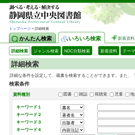
トップページ
> 詳細検索
かんたん検索
いろいろ検索
新着資料
詳細検索
ジャンル検索
NDC分類検索
新着資料
テー
詳細検索
詳細な条件を設定して、蔵書を検索することができます。また、
検索条件
図書
雑誌
視聴覚
児童
地
資料種別
キーワード１
キーワード２
キーワード３
キーワード４