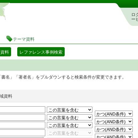
静岡県立図書館 蔵書検索・予約システム
ロ
ー
テーマ資料
マ資料
レファレンス事例検索
「書名」「著者名」をプルダウンすると検索条件が変更できます。
域資料