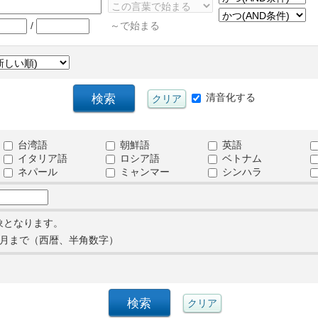
/
～で始まる
清音化する
台湾語
朝鮮語
英語
イタリア語
ロシア語
ベトナム
ネパール
ミャンマー
シンハラ
象となります。
月まで（西暦、半角数字）