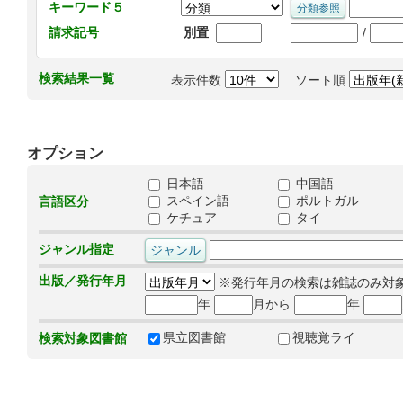
キーワード５
/
請求記号
別置
検索結果一覧
表示件数
ソート順
オプション
日本語
中国語
スペイン語
ポルトガル
言語区分
ケチュア
タイ
ジャンル指定
出版／発行年月
※発行年月の検索は雑誌のみ対
年
月から
年
県立図書館
視聴覚ライ
検索対象図書館