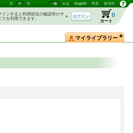
大
中
小
一般
かな
English
中文
한국어
0
グインすると利用状況の確認等のサ
ビスを利用できます。
カート
マイライブラリー