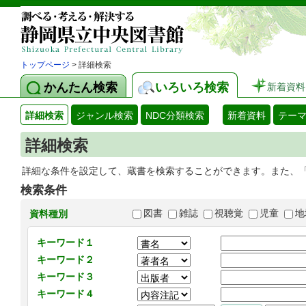
トップページ
> 詳細検索
かんたん検索
いろいろ検索
新着資料
詳細検索
ジャンル検索
NDC分類検索
新着資料
テー
詳細検索
詳細な条件を設定して、蔵書を検索することができます。また、
検索条件
図書
雑誌
視聴覚
児童
地
資料種別
キーワード１
キーワード２
キーワード３
キーワード４