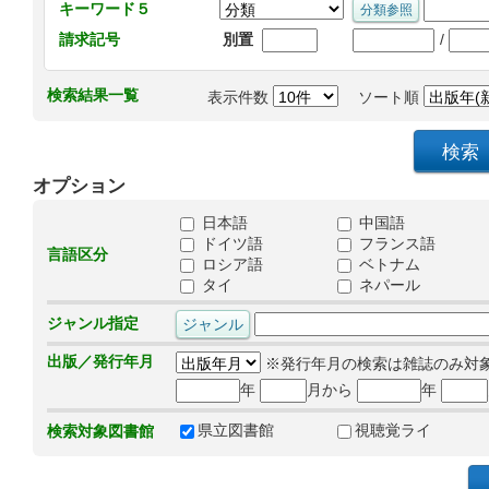
キーワード５
/
請求記号
別置
検索結果一覧
表示件数
ソート順
オプション
日本語
中国語
ドイツ語
フランス語
言語区分
ロシア語
ベトナム
タイ
ネパール
ジャンル指定
出版／発行年月
※発行年月の検索は雑誌のみ対
年
月から
年
県立図書館
視聴覚ライ
検索対象図書館