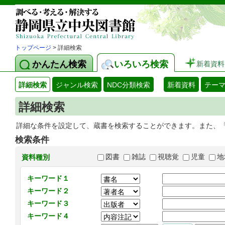
トップページ
> 詳細検索
かんたん検索
いろいろ検索
新着資料
詳細検索
ジャンル検索
NDC分類検索
新着資料
テー
詳細検索
詳細な条件を設定して、蔵書を検索することができます。また、
検索条件
図書
雑誌
視聴覚
児童
地
資料種別
キーワード１
キーワード２
キーワード３
キーワード４