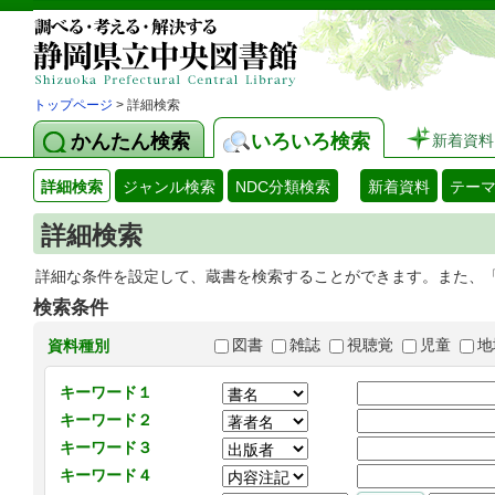
トップページ
> 詳細検索
かんたん検索
いろいろ検索
新着資料
詳細検索
ジャンル検索
NDC分類検索
新着資料
テー
詳細検索
詳細な条件を設定して、蔵書を検索することができます。また、
検索条件
図書
雑誌
視聴覚
児童
地
資料種別
キーワード１
キーワード２
キーワード３
キーワード４