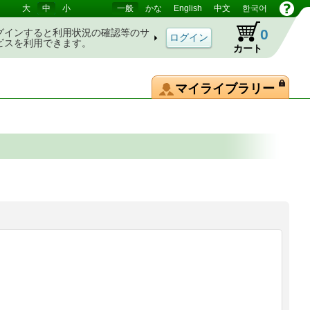
大
中
小
一般
かな
English
中文
한국어
0
グインすると利用状況の確認等のサ
ビスを利用できます。
カート
マイライブラリー