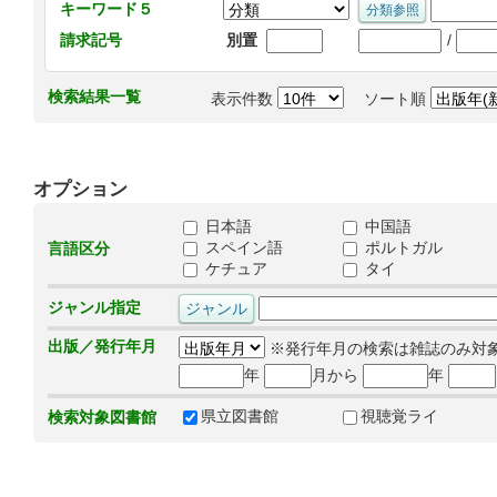
キーワード５
/
請求記号
別置
検索結果一覧
表示件数
ソート順
オプション
日本語
中国語
スペイン語
ポルトガル
言語区分
ケチュア
タイ
ジャンル指定
出版／発行年月
※発行年月の検索は雑誌のみ対
年
月から
年
県立図書館
視聴覚ライ
検索対象図書館