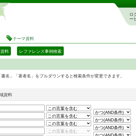
静岡県立図書館 蔵書検索・予約システム
ロ
ー
テーマ資料
マ資料
レファレンス事例検索
「書名」「著者名」をプルダウンすると検索条件が変更できます。
域資料