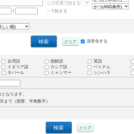
/
～で始まる
清音化する
台湾語
朝鮮語
英語
イタリア語
ロシア語
ベトナム
ネパール
ミャンマー
シンハラ
象となります。
月まで（西暦、半角数字）