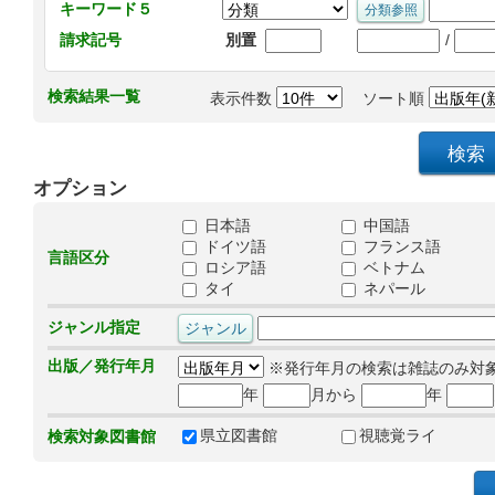
キーワード５
/
請求記号
別置
検索結果一覧
表示件数
ソート順
オプション
日本語
中国語
ドイツ語
フランス語
言語区分
ロシア語
ベトナム
タイ
ネパール
ジャンル指定
出版／発行年月
※発行年月の検索は雑誌のみ対
年
月から
年
県立図書館
視聴覚ライ
検索対象図書館