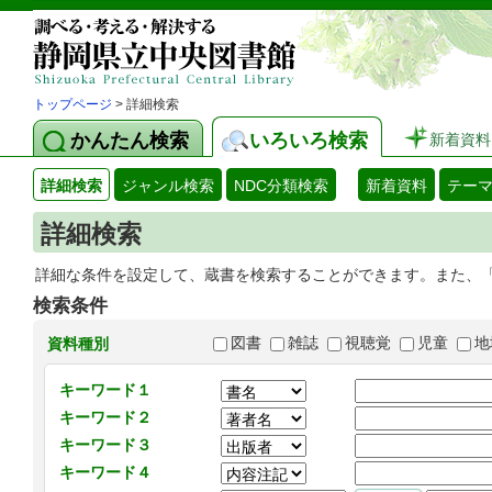
トップページ
> 詳細検索
かんたん検索
いろいろ検索
新着資料
詳細検索
ジャンル検索
NDC分類検索
新着資料
テー
詳細検索
詳細な条件を設定して、蔵書を検索することができます。また、
検索条件
図書
雑誌
視聴覚
児童
地
資料種別
キーワード１
キーワード２
キーワード３
キーワード４