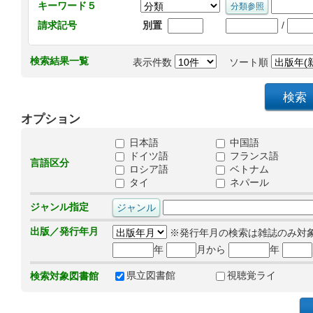
キーワード５
/
請求記号
別置
検索結果一覧
表示件数
ソート順
オプション
日本語
中国語
ドイツ語
フランス語
言語区分
ロシア語
ベトナム
タイ
ネパール
ジャンル指定
出版／発行年月
※発行年月の検索は雑誌のみ対
年
月から
年
県立図書館
視聴覚ライ
検索対象図書館