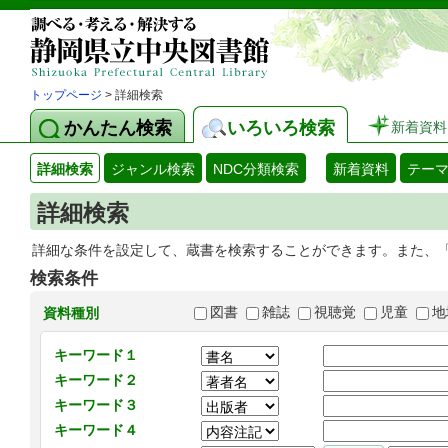
トップページ
> 詳細検索
かんたん検索
いろいろ検索
新着資料
詳細検索
ジャンル検索
NDC分類検索
新着資料
テー
詳細検索
詳細な条件を設定して、蔵書を検索することができます。また、
検索条件
図書
雑誌
視聴覚
児童
地
資料種別
キーワード１
キーワード２
キーワード３
キーワード４