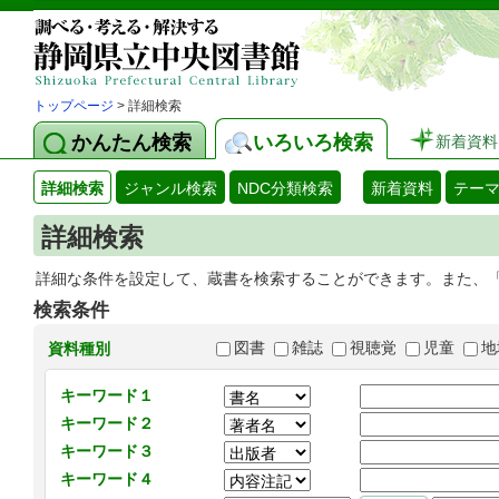
トップページ
> 詳細検索
かんたん検索
いろいろ検索
新着資料
詳細検索
ジャンル検索
NDC分類検索
新着資料
テー
詳細検索
詳細な条件を設定して、蔵書を検索することができます。また、
検索条件
図書
雑誌
視聴覚
児童
地
資料種別
キーワード１
キーワード２
キーワード３
キーワード４