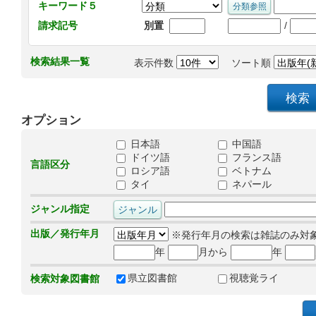
キーワード５
/
請求記号
別置
検索結果一覧
表示件数
ソート順
オプション
日本語
中国語
ドイツ語
フランス語
言語区分
ロシア語
ベトナム
タイ
ネパール
ジャンル指定
出版／発行年月
※発行年月の検索は雑誌のみ対
年
月から
年
県立図書館
視聴覚ライ
検索対象図書館