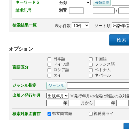
キーワード５
/
請求記号
別置
検索結果一覧
表示件数
ソート順
オプション
日本語
中国語
ドイツ語
フランス語
言語区分
ロシア語
ベトナム
タイ
ネパール
ジャンル指定
出版／発行年月
※発行年月の検索は雑誌のみ対
年
月から
年
県立図書館
視聴覚ライ
検索対象図書館