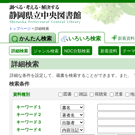
トップページ
> 詳細検索
かんたん検索
いろいろ検索
新着資料
詳細検索
ジャンル検索
NDC分類検索
新着資料
テー
詳細検索
詳細な条件を設定して、蔵書を検索することができます。また、
検索条件
図書
雑誌
視聴覚
児童
地
資料種別
キーワード１
キーワード２
キーワード３
キーワード４