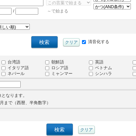
/
～で始まる
清音化する
台湾語
朝鮮語
英語
イタリア語
ロシア語
ベトナム
ネパール
ミャンマー
シンハラ
象となります。
月まで（西暦、半角数字）