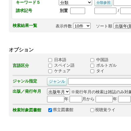
キーワード５
/
請求記号
別置
検索結果一覧
表示件数
ソート順
オプション
日本語
中国語
スペイン語
ポルトガル
言語区分
ケチュア
タイ
ジャンル指定
出版／発行年月
※発行年月の検索は雑誌のみ対
年
月から
年
県立図書館
視聴覚ライ
検索対象図書館