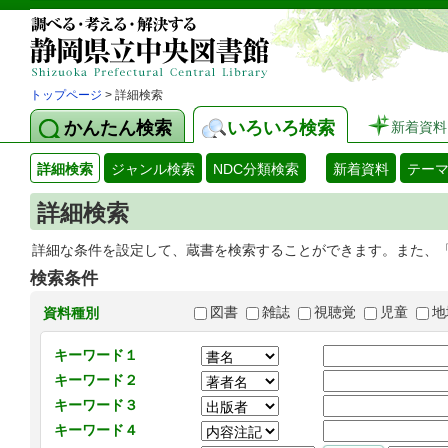
トップページ
> 詳細検索
かんたん検索
いろいろ検索
新着資料
詳細検索
ジャンル検索
NDC分類検索
新着資料
テー
詳細検索
詳細な条件を設定して、蔵書を検索することができます。また、
検索条件
図書
雑誌
視聴覚
児童
地
資料種別
キーワード１
キーワード２
キーワード３
キーワード４