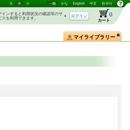
大
中
小
一般
かな
English
中文
한국어
0
グインすると利用状況の確認等のサ
ビスを利用できます。
カート
マイライブラリー