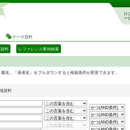
静岡県立図書館 蔵書検索・予約システム
ロ
ー
テーマ資料
マ資料
レファレンス事例検索
「書名」「著者名」をプルダウンすると検索条件が変更できます。
域資料