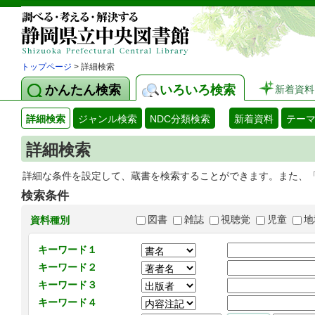
トップページ
> 詳細検索
かんたん検索
いろいろ検索
新着資料
詳細検索
ジャンル検索
NDC分類検索
新着資料
テー
詳細検索
詳細な条件を設定して、蔵書を検索することができます。また、
検索条件
図書
雑誌
視聴覚
児童
地
資料種別
キーワード１
キーワード２
キーワード３
キーワード４