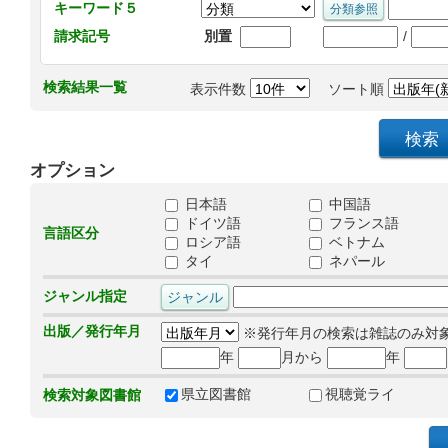
キーワード５
/
請求記号
別置
検索結果一覧
表示件数
ソート順
オプション
日本語
中国語
ドイツ語
フランス語
言語区分
ロシア語
ベトナム
タイ
ネパール
ジャンル指定
出版／発行年月
※発行年月の検索は雑誌のみ対
年
月から
年
県立図書館
視聴覚ライ
検索対象図書館