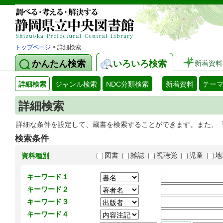
トップページ
> 詳細検索
かんたん検索
いろいろ検索
新着資料
詳細検索
ジャンル検索
NDC分類検索
新着資料
テー
詳細検索
詳細な条件を設定して、蔵書を検索することができます。また、
検索条件
図書
雑誌
視聴覚
児童
地
資料種別
キーワード１
キーワード２
キーワード３
キーワード４