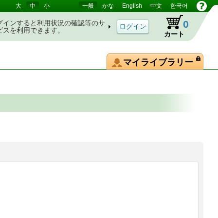
大
中
小
一般
かな
English
中文
한국어
0
グインすると利用状況の確認等のサ
ビスを利用できます。
カート
マイライブラリー