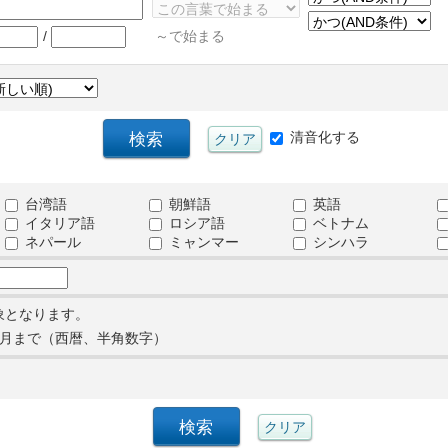
/
～で始まる
清音化する
台湾語
朝鮮語
英語
イタリア語
ロシア語
ベトナム
ネパール
ミャンマー
シンハラ
象となります。
月まで（西暦、半角数字）