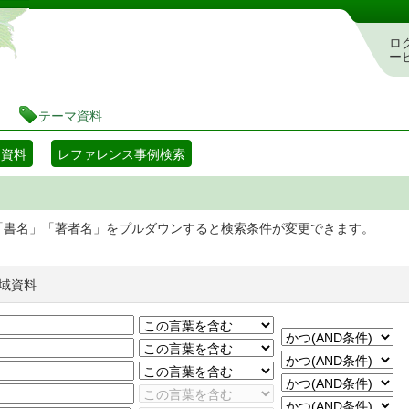
静岡県立図書館 蔵書検索・予約システム
ロ
ー
テーマ資料
マ資料
レファレンス事例検索
「書名」「著者名」をプルダウンすると検索条件が変更できます。
域資料