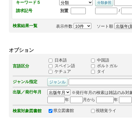
キーワード５
/
請求記号
別置
検索結果一覧
表示件数
ソート順
オプション
日本語
中国語
スペイン語
ポルトガル
言語区分
ケチュア
タイ
ジャンル指定
出版／発行年月
※発行年月の検索は雑誌のみ対
年
月から
年
県立図書館
視聴覚ライ
検索対象図書館