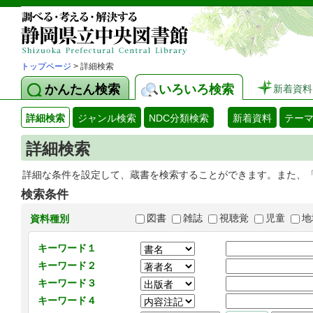
トップページ
> 詳細検索
かんたん検索
いろいろ検索
新着資料
詳細検索
ジャンル検索
NDC分類検索
新着資料
テー
詳細検索
詳細な条件を設定して、蔵書を検索することができます。また、
検索条件
図書
雑誌
視聴覚
児童
地
資料種別
キーワード１
キーワード２
キーワード３
キーワード４