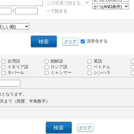
/
～で始まる
清音化する
台湾語
朝鮮語
英語
イタリア語
ロシア語
ベトナム
ネパール
ミャンマー
シンハラ
象となります。
月まで（西暦、半角数字）