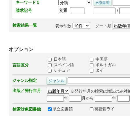
キーワード５
/
請求記号
別置
検索結果一覧
表示件数
ソート順
オプション
日本語
中国語
スペイン語
ポルトガル
言語区分
ケチュア
タイ
ジャンル指定
出版／発行年月
※発行年月の検索は雑誌のみ対
年
月から
年
県立図書館
視聴覚ライ
検索対象図書館