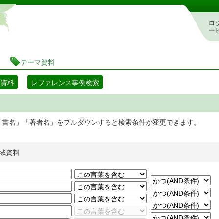
静岡県立図書館 蔵書検索・予約システム
ロ
ー
テーマ資料
マ資料
レファレンス事例検索
「書名」「著者名」をプルダウンすると検索条件が変更できます。
域資料