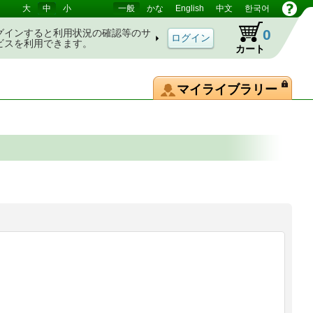
大
中
小
一般
かな
English
中文
한국어
0
グインすると利用状況の確認等のサ
ビスを利用できます。
カート
マイライブラリー