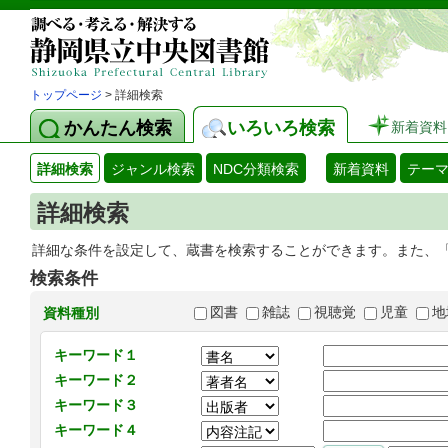
トップページ
> 詳細検索
かんたん検索
いろいろ検索
新着資料
詳細検索
ジャンル検索
NDC分類検索
新着資料
テー
詳細検索
詳細な条件を設定して、蔵書を検索することができます。また、
検索条件
図書
雑誌
視聴覚
児童
地
資料種別
キーワード１
キーワード２
キーワード３
キーワード４