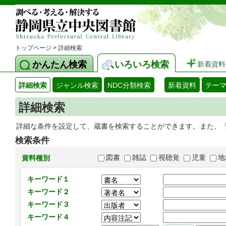
トップページ
> 詳細検索
かんたん検索
いろいろ検索
新着資料
詳細検索
ジャンル検索
NDC分類検索
新着資料
テー
詳細検索
詳細な条件を設定して、蔵書を検索することができます。また、
検索条件
図書
雑誌
視聴覚
児童
地
資料種別
キーワード１
キーワード２
キーワード３
キーワード４