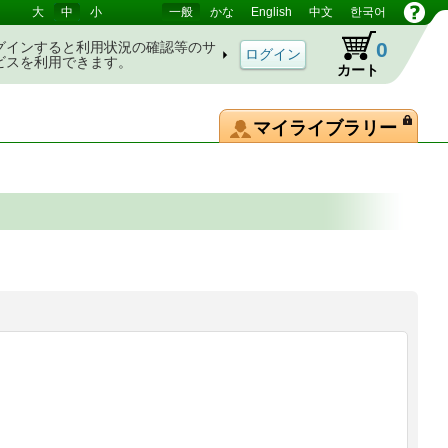
大
中
小
一般
かな
English
中文
한국어
0
グインすると利用状況の確認等のサ
ビスを利用できます。
カート
マイライブラリー