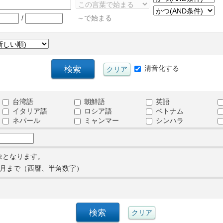
/
～で始まる
清音化する
台湾語
朝鮮語
英語
イタリア語
ロシア語
ベトナム
ネパール
ミャンマー
シンハラ
象となります。
月まで（西暦、半角数字）