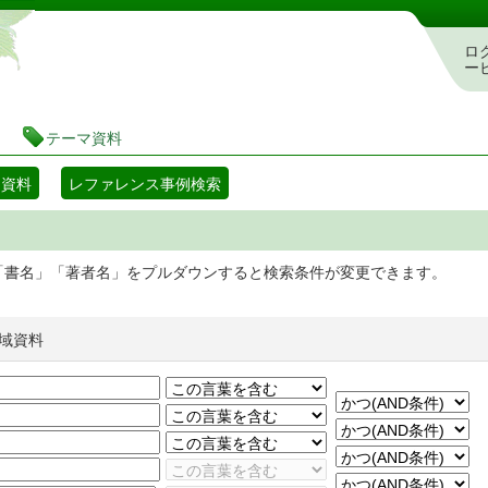
静岡県立図書館 蔵書検索・予約システム
ロ
ー
テーマ資料
マ資料
レファレンス事例検索
「書名」「著者名」をプルダウンすると検索条件が変更できます。
域資料