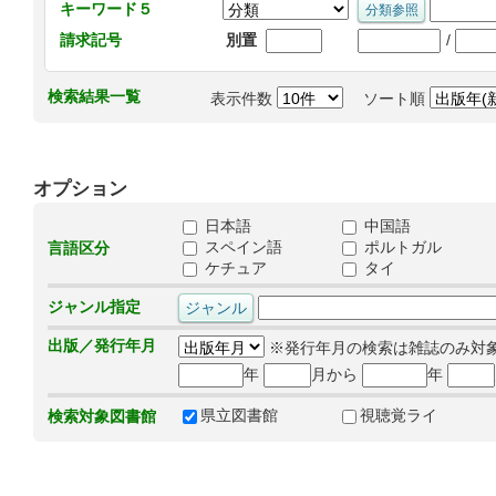
キーワード５
/
請求記号
別置
検索結果一覧
表示件数
ソート順
オプション
日本語
中国語
スペイン語
ポルトガル
言語区分
ケチュア
タイ
ジャンル指定
出版／発行年月
※発行年月の検索は雑誌のみ対
年
月から
年
県立図書館
視聴覚ライ
検索対象図書館