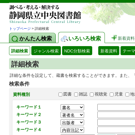
トップページ
> 詳細検索
かんたん検索
いろいろ検索
新着資料
詳細検索
ジャンル検索
NDC分類検索
新着資料
テー
詳細検索
詳細な条件を設定して、蔵書を検索することができます。また、
検索条件
図書
雑誌
視聴覚
児童
地
資料種別
キーワード１
キーワード２
キーワード３
キーワード４