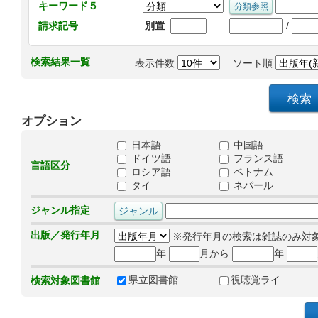
キーワード５
/
請求記号
別置
検索結果一覧
表示件数
ソート順
オプション
日本語
中国語
ドイツ語
フランス語
言語区分
ロシア語
ベトナム
タイ
ネパール
ジャンル指定
出版／発行年月
※発行年月の検索は雑誌のみ対
年
月から
年
県立図書館
視聴覚ライ
検索対象図書館