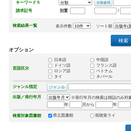
キーワード５
/
請求記号
別置
検索結果一覧
表示件数
ソート順
オプション
日本語
中国語
ドイツ語
フランス語
言語区分
ロシア語
ベトナム
タイ
ネパール
ジャンル指定
出版／発行年月
※発行年月の検索は雑誌のみ対
年
月から
年
県立図書館
視聴覚ライ
検索対象図書館