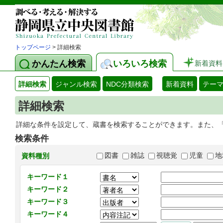
トップページ
> 詳細検索
かんたん検索
いろいろ検索
新着資料
詳細検索
ジャンル検索
NDC分類検索
新着資料
テー
詳細検索
詳細な条件を設定して、蔵書を検索することができます。また、
検索条件
図書
雑誌
視聴覚
児童
地
資料種別
キーワード１
キーワード２
キーワード３
キーワード４