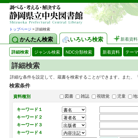
トップページ
> 詳細検索
かんたん検索
いろいろ検索
新着資料
詳細検索
ジャンル検索
NDC分類検索
新着資料
テー
詳細検索
詳細な条件を設定して、蔵書を検索することができます。また、
検索条件
図書
雑誌
視聴覚
児童
地
資料種別
キーワード１
キーワード２
キーワード３
キーワード４