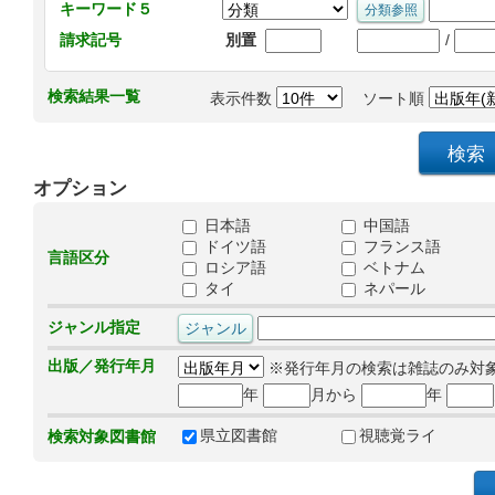
キーワード５
/
請求記号
別置
検索結果一覧
表示件数
ソート順
オプション
日本語
中国語
ドイツ語
フランス語
言語区分
ロシア語
ベトナム
タイ
ネパール
ジャンル指定
出版／発行年月
※発行年月の検索は雑誌のみ対
年
月から
年
県立図書館
視聴覚ライ
検索対象図書館