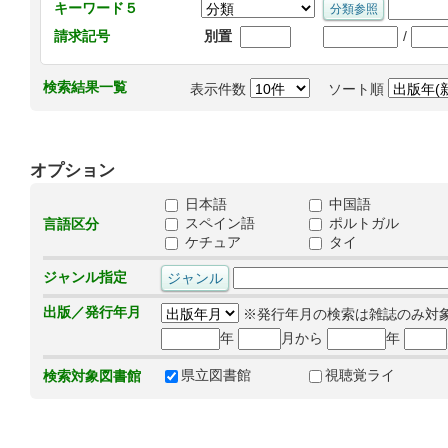
キーワード５
/
請求記号
別置
検索結果一覧
表示件数
ソート順
オプション
日本語
中国語
スペイン語
ポルトガル
言語区分
ケチュア
タイ
ジャンル指定
出版／発行年月
※発行年月の検索は雑誌のみ対
年
月から
年
県立図書館
視聴覚ライ
検索対象図書館