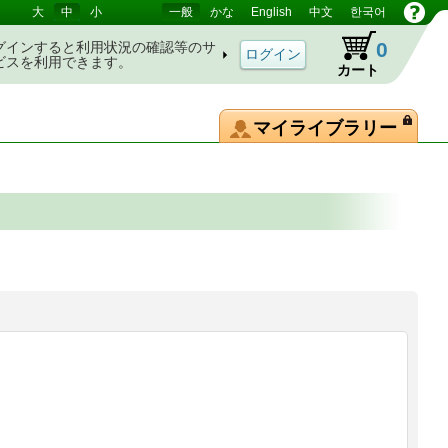
大
中
小
一般
かな
English
中文
한국어
0
グインすると利用状況の確認等のサ
ビスを利用できます。
カート
マイライブラリー