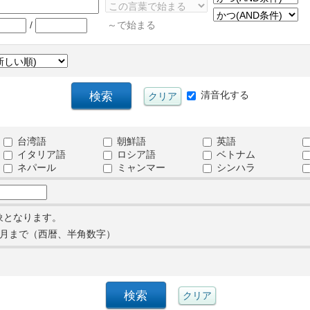
/
～で始まる
清音化する
台湾語
朝鮮語
英語
イタリア語
ロシア語
ベトナム
ネパール
ミャンマー
シンハラ
象となります。
月まで（西暦、半角数字）