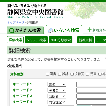
トップページ
> 詳細検索
かんたん検索
いろいろ検索
新着資料
詳細検索
ジャンル検索
NDC分類検索
新着資料
テー
詳細検索
詳細な条件を設定して、蔵書を検索することができます。また、
検索条件
図書
雑誌
視聴覚
児童
地
資料種別
キーワード１
キーワード２
キーワード３
キーワード４