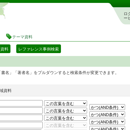
静岡県立図書館 蔵書検索・予約システム
ロ
ー
テーマ資料
マ資料
レファレンス事例検索
「書名」「著者名」をプルダウンすると検索条件が変更できます。
域資料