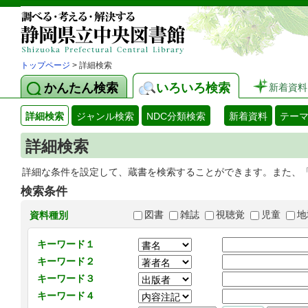
トップページ
> 詳細検索
かんたん検索
いろいろ検索
新着資料
詳細検索
ジャンル検索
NDC分類検索
新着資料
テー
詳細検索
詳細な条件を設定して、蔵書を検索することができます。また、
検索条件
図書
雑誌
視聴覚
児童
地
資料種別
キーワード１
キーワード２
キーワード３
キーワード４