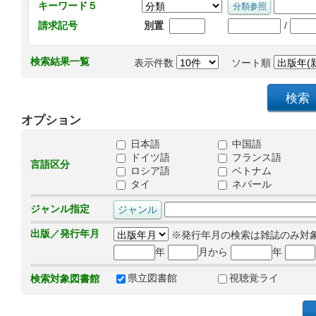
キーワード５
/
請求記号
別置
検索結果一覧
表示件数
ソート順
オプション
日本語
中国語
ドイツ語
フランス語
言語区分
ロシア語
ベトナム
タイ
ネパール
ジャンル指定
出版／発行年月
※発行年月の検索は雑誌のみ対
年
月から
年
県立図書館
視聴覚ライ
検索対象図書館