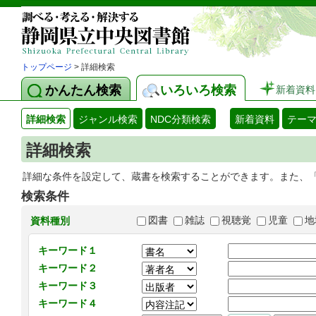
トップページ
> 詳細検索
かんたん検索
いろいろ検索
新着資料
詳細検索
ジャンル検索
NDC分類検索
新着資料
テー
詳細検索
詳細な条件を設定して、蔵書を検索することができます。また、
検索条件
図書
雑誌
視聴覚
児童
地
資料種別
キーワード１
キーワード２
キーワード３
キーワード４