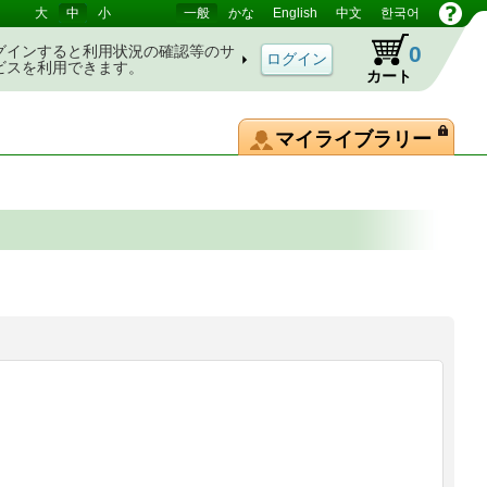
大
中
小
一般
かな
English
中文
한국어
0
グインすると利用状況の確認等のサ
ビスを利用できます。
カート
マイライブラリー