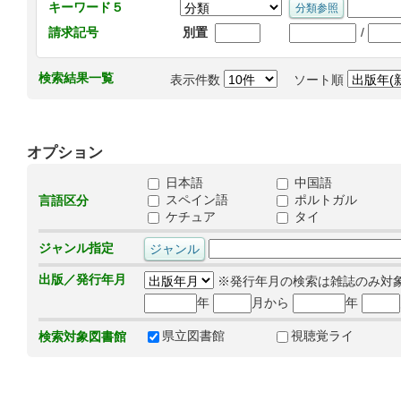
キーワード５
/
請求記号
別置
検索結果一覧
表示件数
ソート順
オプション
日本語
中国語
スペイン語
ポルトガル
言語区分
ケチュア
タイ
ジャンル指定
出版／発行年月
※発行年月の検索は雑誌のみ対
年
月から
年
県立図書館
視聴覚ライ
検索対象図書館