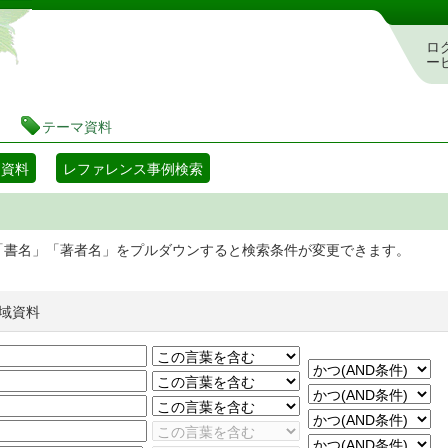
静岡県立図書館 蔵書検索・予約システム
ロ
ー
テーマ資料
マ資料
レファレンス事例検索
「書名」「著者名」をプルダウンすると検索条件が変更できます。
域資料