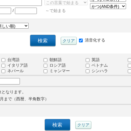
/
～で始まる
清音化する
台湾語
朝鮮語
英語
イタリア語
ロシア語
ベトナム
ネパール
ミャンマー
シンハラ
象となります。
月まで（西暦、半角数字）