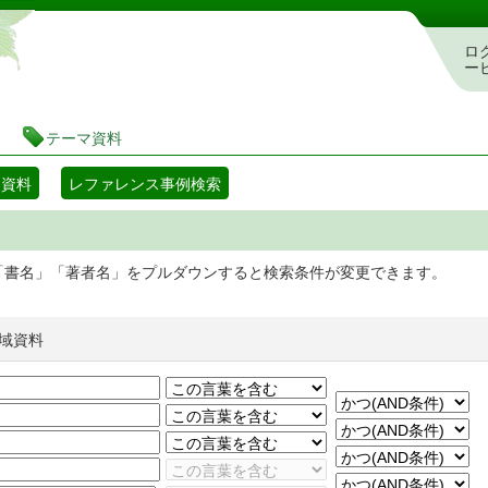
静岡県立図書館 蔵書検索・予約システム
ロ
ー
テーマ資料
マ資料
レファレンス事例検索
「書名」「著者名」をプルダウンすると検索条件が変更できます。
域資料