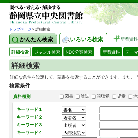
トップページ
> 詳細検索
かんたん検索
いろいろ検索
新着資料
詳細検索
ジャンル検索
NDC分類検索
新着資料
テー
詳細検索
詳細な条件を設定して、蔵書を検索することができます。また、
検索条件
図書
雑誌
視聴覚
児童
地
資料種別
キーワード１
キーワード２
キーワード３
キーワード４