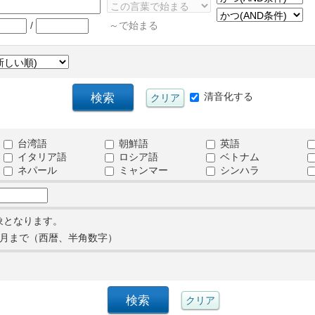
/
～で始まる
清音化する
台湾語
朝鮮語
英語
イタリア語
ロシア語
ベトナム
ネパール
ミャンマー
シンハラ
象となります。
月まで（西暦、半角数字）