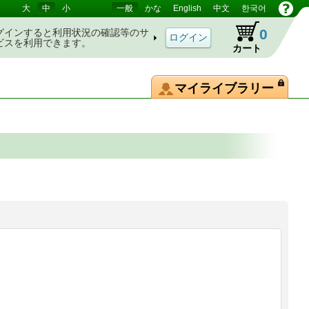
大
中
小
一般
かな
English
中文
한국어
0
グインすると利用状況の確認等のサ
ビスを利用できます。
カート
マイライブラリー