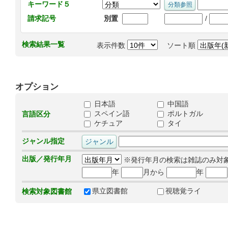
キーワード５
/
請求記号
別置
検索結果一覧
表示件数
ソート順
オプション
日本語
中国語
スペイン語
ポルトガル
言語区分
ケチュア
タイ
ジャンル指定
出版／発行年月
※発行年月の検索は雑誌のみ対
年
月から
年
県立図書館
視聴覚ライ
検索対象図書館