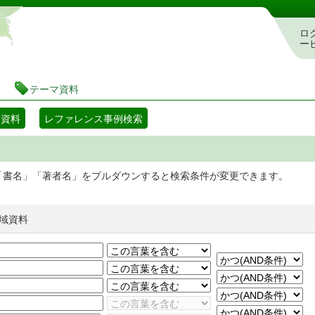
静岡県立図書館 蔵書検索・予約システム
ロ
ー
テーマ資料
マ資料
レファレンス事例検索
「書名」「著者名」をプルダウンすると検索条件が変更できます。
域資料