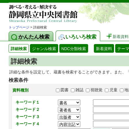
トップページ
> 詳細検索
かんたん検索
いろいろ検索
新着資料
詳細検索
ジャンル検索
NDC分類検索
新着資料
テー
詳細検索
詳細な条件を設定して、蔵書を検索することができます。また、
検索条件
図書
雑誌
視聴覚
児童
地
資料種別
キーワード１
キーワード２
キーワード３
キーワード４