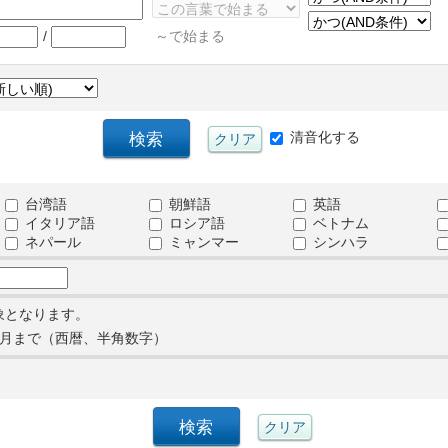
/
～で始まる
清音化する
台湾語
朝鮮語
英語
イタリア語
ロシア語
ベトナム
ネパール
ミャンマー
シンハラ
象となります。
月まで（西暦、半角数字）