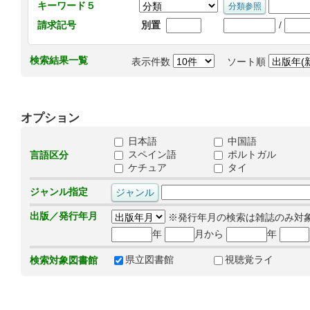
キーワード５
/
請求記号
別置
検索結果一覧
表示件数
ソート順
オプション
日本語
中国語
スペイン語
ポルトガル
言語区分
ケチュア
タイ
ジャンル指定
出版／発行年月
※発行年月の検索は雑誌のみ対
年
月から
年
県立図書館
視聴覚ライ
検索対象図書館