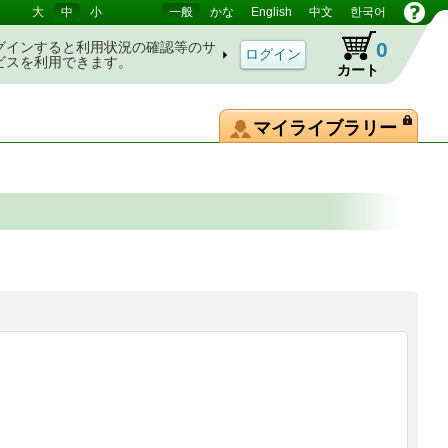
大
中
小
一般
かな
English
中文
한국어
0
グインすると利用状況の確認等のサ
ビスを利用できます。
カート
マイライブラリー