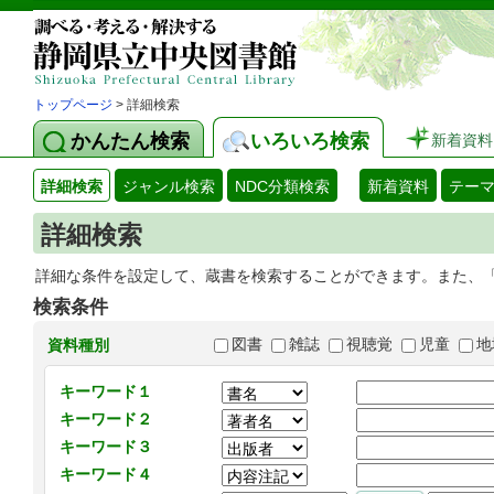
トップページ
> 詳細検索
かんたん検索
いろいろ検索
新着資料
詳細検索
ジャンル検索
NDC分類検索
新着資料
テー
詳細検索
詳細な条件を設定して、蔵書を検索することができます。また、
検索条件
図書
雑誌
視聴覚
児童
地
資料種別
キーワード１
キーワード２
キーワード３
キーワード４