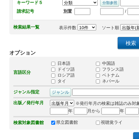
キーワード５
/
請求記号
別置
検索結果一覧
表示件数
ソート順
オプション
日本語
中国語
ドイツ語
フランス語
言語区分
ロシア語
ベトナム
タイ
ネパール
ジャンル指定
出版／発行年月
※発行年月の検索は雑誌のみ対
年
月から
年
県立図書館
視聴覚ライ
検索対象図書館