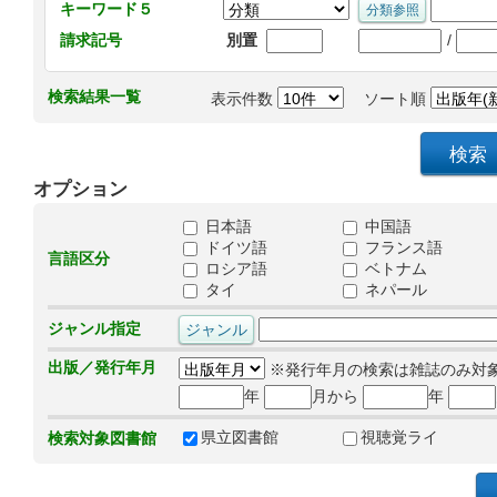
キーワード５
/
請求記号
別置
検索結果一覧
表示件数
ソート順
オプション
日本語
中国語
ドイツ語
フランス語
言語区分
ロシア語
ベトナム
タイ
ネパール
ジャンル指定
出版／発行年月
※発行年月の検索は雑誌のみ対
年
月から
年
県立図書館
視聴覚ライ
検索対象図書館