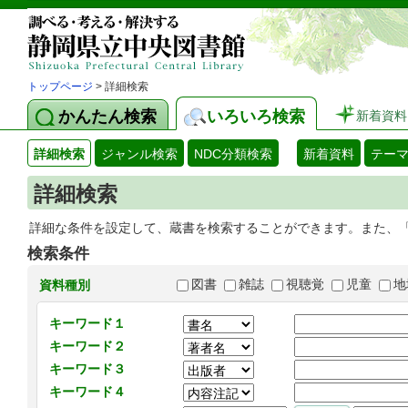
トップページ
> 詳細検索
かんたん検索
いろいろ検索
新着資料
詳細検索
ジャンル検索
NDC分類検索
新着資料
テー
詳細検索
詳細な条件を設定して、蔵書を検索することができます。また、
検索条件
図書
雑誌
視聴覚
児童
地
資料種別
キーワード１
キーワード２
キーワード３
キーワード４