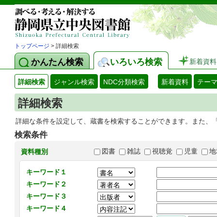
トップページ
> 詳細検索
かんたん検索
いろいろ検索
新着資料
詳細検索
ジャンル検索
NDC分類検索
新着資料
テー
詳細検索
詳細な条件を設定して、蔵書を検索することができます。また、
検索条件
図書
雑誌
視聴覚
児童
地
資料種別
キーワード１
キーワード２
キーワード３
キーワード４