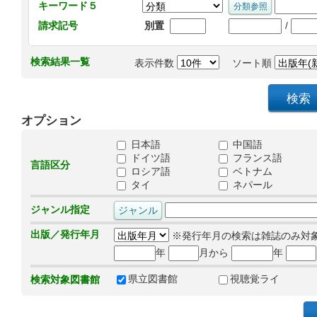
キーワード５
/
請求記号
別置
検索結果一覧
表示件数
ソート順
オプション
日本語
中国語
ドイツ語
フランス語
言語区分
ロシア語
ベトナム
タイ
ネパール
ジャンル指定
出版／発行年月
※発行年月の検索は雑誌のみ対
年
月から
年
県立図書館
視聴覚ライ
検索対象図書館