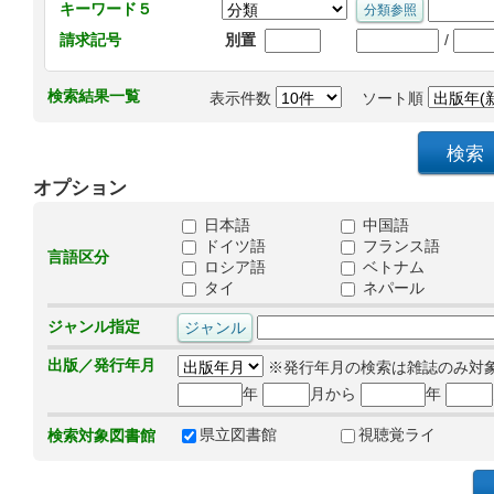
キーワード５
/
請求記号
別置
検索結果一覧
表示件数
ソート順
オプション
日本語
中国語
ドイツ語
フランス語
言語区分
ロシア語
ベトナム
タイ
ネパール
ジャンル指定
出版／発行年月
※発行年月の検索は雑誌のみ対
年
月から
年
県立図書館
視聴覚ライ
検索対象図書館