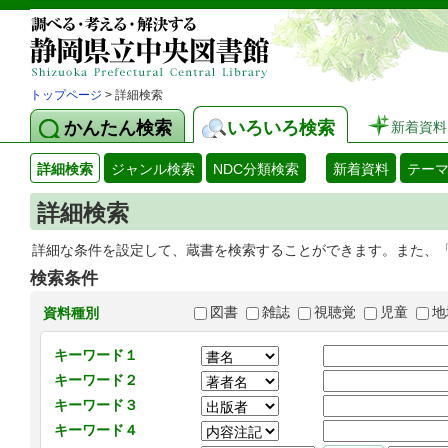
トップページ
> 詳細検索
かんたん検索
いろいろ検索
新着資料
詳細検索
ジャンル検索
NDC分類検索
新着資料
テー
詳細検索
詳細な条件を設定して、蔵書を検索することができます。また、
検索条件
図書
雑誌
視聴覚
児童
地
資料種別
キーワード１
キーワード２
キーワード３
キーワード４