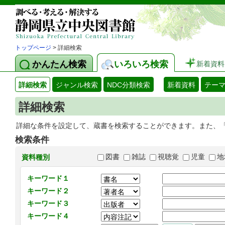
トップページ
> 詳細検索
かんたん検索
いろいろ検索
新着資料
詳細検索
ジャンル検索
NDC分類検索
新着資料
テー
詳細検索
詳細な条件を設定して、蔵書を検索することができます。また、
検索条件
図書
雑誌
視聴覚
児童
地
資料種別
キーワード１
キーワード２
キーワード３
キーワード４