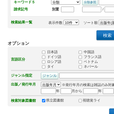
キーワード５
/
請求記号
別置
検索結果一覧
表示件数
ソート順
オプション
日本語
中国語
ドイツ語
フランス語
言語区分
ロシア語
ベトナム
タイ
ネパール
ジャンル指定
出版／発行年月
※発行年月の検索は雑誌のみ対
年
月から
年
県立図書館
視聴覚ライ
検索対象図書館