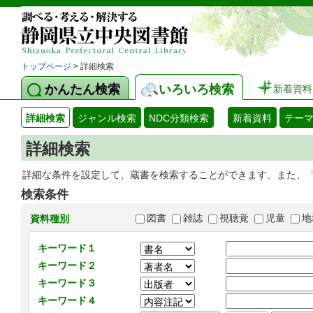
トップページ
> 詳細検索
かんたん検索
いろいろ検索
新着資料
詳細検索
ジャンル検索
NDC分類検索
新着資料
テー
詳細検索
詳細な条件を設定して、蔵書を検索することができます。また、
検索条件
図書
雑誌
視聴覚
児童
地
資料種別
キーワード１
キーワード２
キーワード３
キーワード４