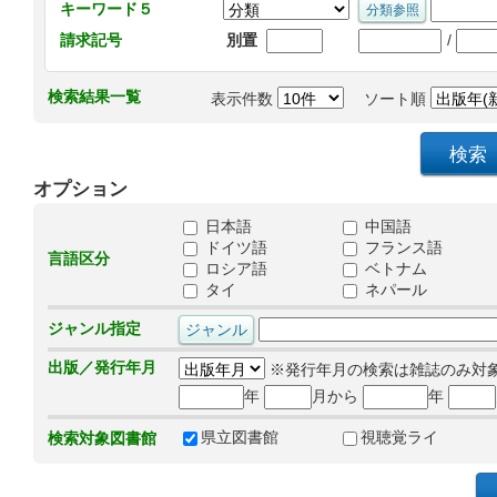
キーワード５
/
請求記号
別置
検索結果一覧
表示件数
ソート順
オプション
日本語
中国語
ドイツ語
フランス語
言語区分
ロシア語
ベトナム
タイ
ネパール
ジャンル指定
出版／発行年月
※発行年月の検索は雑誌のみ対
年
月から
年
県立図書館
視聴覚ライ
検索対象図書館