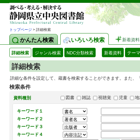
トップページ
> 詳細検索
かんたん検索
いろいろ検索
新着資料
詳細検索
ジャンル検索
NDC分類検索
新着資料
テー
詳細検索
詳細な条件を設定して、蔵書を検索することができます。また、
検索条件
図書
雑誌
視聴覚
児童
地
資料種別
キーワード１
キーワード２
キーワード３
キーワード４