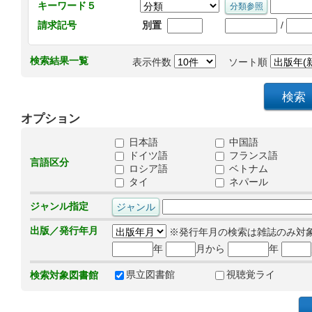
キーワード５
/
請求記号
別置
検索結果一覧
表示件数
ソート順
オプション
日本語
中国語
ドイツ語
フランス語
言語区分
ロシア語
ベトナム
タイ
ネパール
ジャンル指定
出版／発行年月
※発行年月の検索は雑誌のみ対
年
月から
年
県立図書館
視聴覚ライ
検索対象図書館