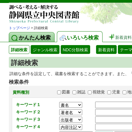
トップページ
> 詳細検索
かんたん検索
いろいろ検索
新着資料
詳細検索
ジャンル検索
NDC分類検索
新着資料
テー
詳細検索
詳細な条件を設定して、蔵書を検索することができます。また、
検索条件
図書
雑誌
視聴覚
児童
地
資料種別
キーワード１
キーワード２
キーワード３
キーワード４