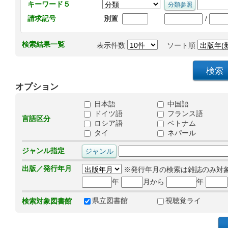
キーワード５
/
請求記号
別置
検索結果一覧
表示件数
ソート順
オプション
日本語
中国語
ドイツ語
フランス語
言語区分
ロシア語
ベトナム
タイ
ネパール
ジャンル指定
出版／発行年月
※発行年月の検索は雑誌のみ対
年
月から
年
県立図書館
視聴覚ライ
検索対象図書館