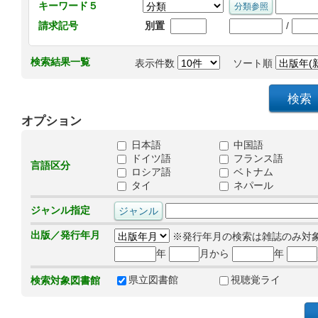
キーワード５
/
請求記号
別置
検索結果一覧
表示件数
ソート順
オプション
日本語
中国語
ドイツ語
フランス語
言語区分
ロシア語
ベトナム
タイ
ネパール
ジャンル指定
出版／発行年月
※発行年月の検索は雑誌のみ対
年
月から
年
県立図書館
視聴覚ライ
検索対象図書館