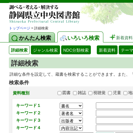
トップページ
> 詳細検索
かんたん検索
いろいろ検索
新着資料
詳細検索
ジャンル検索
NDC分類検索
新着資料
テー
詳細検索
詳細な条件を設定して、蔵書を検索することができます。また、
検索条件
図書
雑誌
視聴覚
児童
地
資料種別
キーワード１
キーワード２
キーワード３
キーワード４