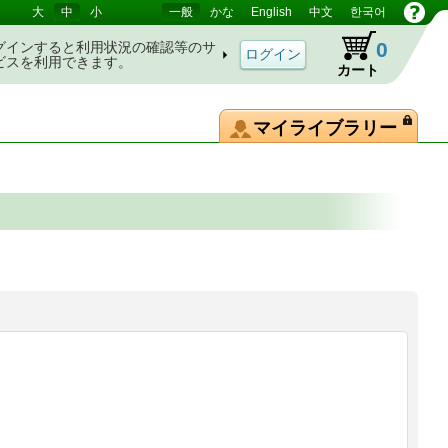
大
中
小
一般
かな
English
中文
한국어
0
グインすると利用状況の確認等のサ
ビスを利用できます。
カート
マイライブラリー