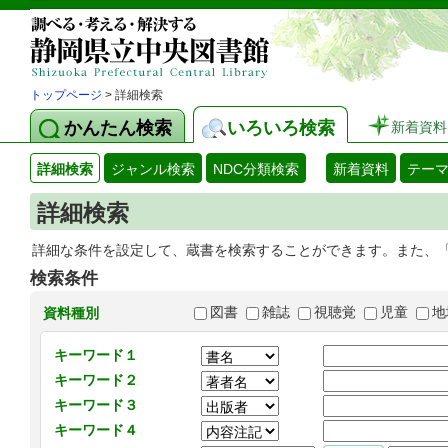
トップページ
> 詳細検索
かんたん検索
いろいろ検索
新着資料
詳細検索
ジャンル検索
NDC分類検索
新着資料
テー
詳細検索
詳細な条件を設定して、蔵書を検索することができます。また、
検索条件
図書
雑誌
視聴覚
児童
地
資料種別
キーワード１
キーワード２
キーワード３
キーワード４