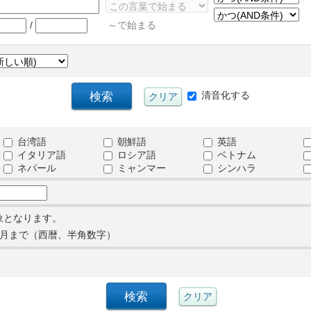
/
～で始まる
清音化する
台湾語
朝鮮語
英語
イタリア語
ロシア語
ベトナム
ネパール
ミャンマー
シンハラ
象となります。
月まで（西暦、半角数字）