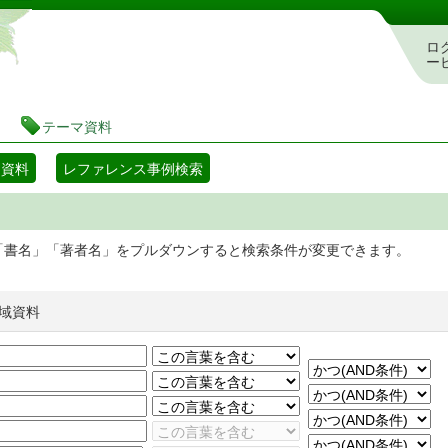
静岡県立図書館 蔵書検索・予約システム
ロ
ー
テーマ資料
マ資料
レファレンス事例検索
「書名」「著者名」をプルダウンすると検索条件が変更できます。
域資料