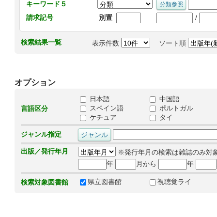
キーワード５
/
請求記号
別置
検索結果一覧
表示件数
ソート順
オプション
日本語
中国語
スペイン語
ポルトガル
言語区分
ケチュア
タイ
ジャンル指定
出版／発行年月
※発行年月の検索は雑誌のみ対
年
月から
年
県立図書館
視聴覚ライ
検索対象図書館