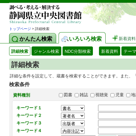
トップページ
> 詳細検索
かんたん検索
いろいろ検索
新着資料
詳細検索
ジャンル検索
NDC分類検索
新着資料
テー
詳細検索
詳細な条件を設定して、蔵書を検索することができます。また、
検索条件
図書
雑誌
視聴覚
児童
地
資料種別
キーワード１
キーワード２
キーワード３
キーワード４