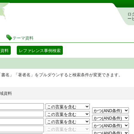
静岡県立図書館 蔵書検索・予約システム
ロ
ー
テーマ資料
マ資料
レファレンス事例検索
「書名」「著者名」をプルダウンすると検索条件が変更できます。
域資料