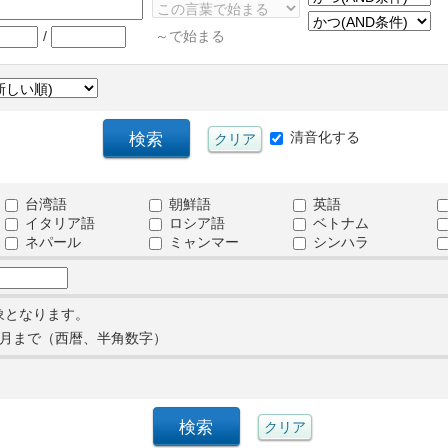
/
～で始まる
清音化する
台湾語
朝鮮語
英語
イタリア語
ロシア語
ベトナム
ネパール
ミャンマー
シンハラ
象となります。
月まで（西暦、半角数字）