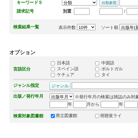
キーワード５
/
請求記号
別置
検索結果一覧
表示件数
ソート順
オプション
日本語
中国語
スペイン語
ポルトガル
言語区分
ケチュア
タイ
ジャンル指定
出版／発行年月
※発行年月の検索は雑誌のみ対
年
月から
年
県立図書館
視聴覚ライ
検索対象図書館