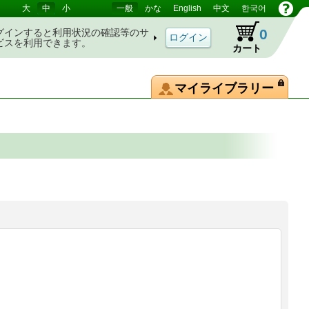
大
中
小
一般
かな
English
中文
한국어
0
グインすると利用状況の確認等のサ
ビスを利用できます。
カート
マイライブラリー