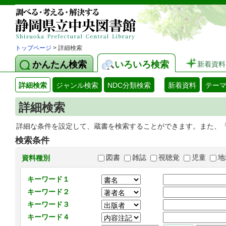
トップページ
> 詳細検索
かんたん検索
いろいろ検索
新着資料
詳細検索
ジャンル検索
NDC分類検索
新着資料
テー
詳細検索
詳細な条件を設定して、蔵書を検索することができます。また、
検索条件
図書
雑誌
視聴覚
児童
地
資料種別
キーワード１
キーワード２
キーワード３
キーワード４