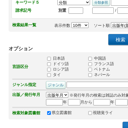
キーワード５
/
請求記号
別置
検索結果一覧
表示件数
ソート順
オプション
日本語
中国語
ドイツ語
フランス語
言語区分
ロシア語
ベトナム
タイ
ネパール
ジャンル指定
出版／発行年月
※発行年月の検索は雑誌のみ対
年
月から
年
県立図書館
視聴覚ライ
検索対象図書館