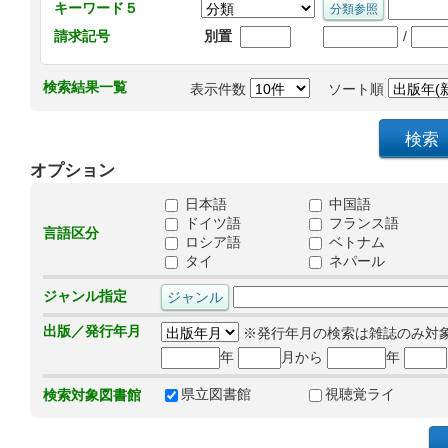
キーワード５
/
請求記号
別置
検索結果一覧
表示件数
ソート順
オプション
日本語
中国語
ドイツ語
フランス語
言語区分
ロシア語
ベトナム
タイ
ネパール
ジャンル指定
出版／発行年月
※発行年月の検索は雑誌のみ対
年
月から
年
県立図書館
視聴覚ライ
検索対象図書館