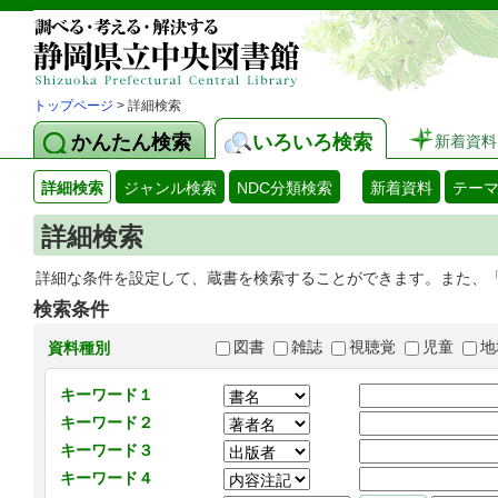
トップページ
> 詳細検索
かんたん検索
いろいろ検索
新着資料
詳細検索
ジャンル検索
NDC分類検索
新着資料
テー
詳細検索
詳細な条件を設定して、蔵書を検索することができます。また、
検索条件
図書
雑誌
視聴覚
児童
地
資料種別
キーワード１
キーワード２
キーワード３
キーワード４