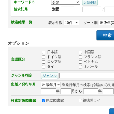
キーワード５
/
請求記号
別置
検索結果一覧
表示件数
ソート順
オプション
日本語
中国語
ドイツ語
フランス語
言語区分
ロシア語
ベトナム
タイ
ネパール
ジャンル指定
出版／発行年月
※発行年月の検索は雑誌のみ対
年
月から
年
県立図書館
視聴覚ライ
検索対象図書館