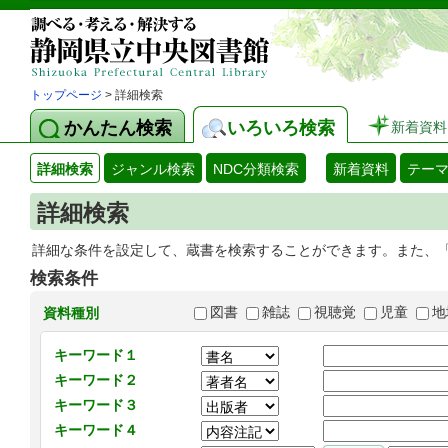
トップページ
> 詳細検索
かんたん検索
いろいろ検索
新着資料
詳細検索
ジャンル検索
NDC分類検索
新着資料
テー
詳細検索
詳細な条件を設定して、蔵書を検索することができます。また、
検索条件
図書
雑誌
視聴覚
児童
地
資料種別
キーワード１
キーワード２
キーワード３
キーワード４