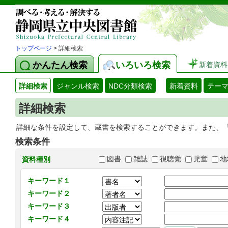
トップページ
> 詳細検索
かんたん検索
いろいろ検索
新着資料
詳細検索
ジャンル検索
NDC分類検索
新着資料
テー
詳細検索
詳細な条件を設定して、蔵書を検索することができます。また、
検索条件
図書
雑誌
視聴覚
児童
地
資料種別
キーワード１
キーワード２
キーワード３
キーワード４