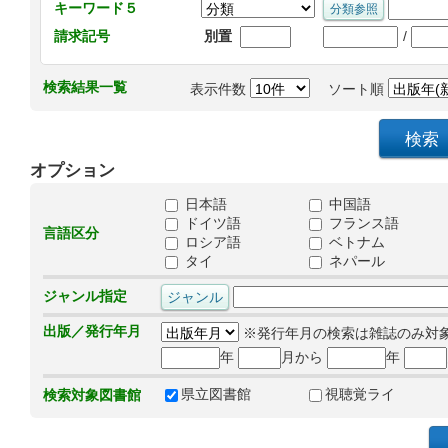
キーワード５
/
請求記号
別置
検索結果一覧
表示件数
ソート順
オプション
日本語
中国語
ドイツ語
フランス語
言語区分
ロシア語
ベトナム
タイ
ネパール
ジャンル指定
出版／発行年月
※発行年月の検索は雑誌のみ対
年
月から
年
県立図書館
視聴覚ライ
検索対象図書館