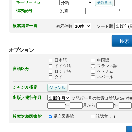
キーワード５
/
請求記号
別置
検索結果一覧
表示件数
ソート順
オプション
日本語
中国語
ドイツ語
フランス語
言語区分
ロシア語
ベトナム
タイ
ネパール
ジャンル指定
出版／発行年月
※発行年月の検索は雑誌のみ対
年
月から
年
県立図書館
視聴覚ライ
検索対象図書館