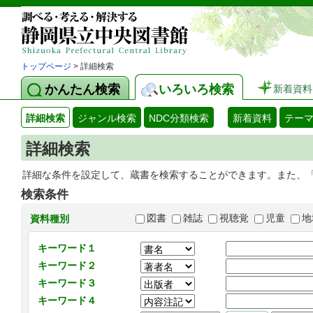
トップページ
> 詳細検索
かんたん検索
いろいろ検索
新着資料
詳細検索
ジャンル検索
NDC分類検索
新着資料
テー
詳細検索
詳細な条件を設定して、蔵書を検索することができます。また、
検索条件
図書
雑誌
視聴覚
児童
地
資料種別
キーワード１
キーワード２
キーワード３
キーワード４