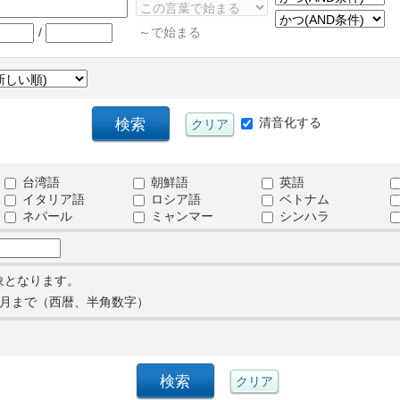
/
～で始まる
清音化する
台湾語
朝鮮語
英語
イタリア語
ロシア語
ベトナム
ネパール
ミャンマー
シンハラ
象となります。
月まで（西暦、半角数字）