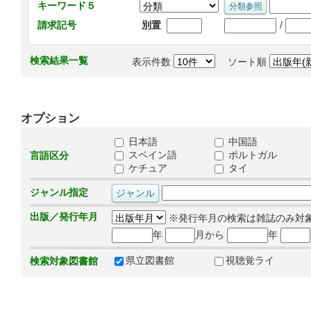
キーワード５
/
請求記号
別置
検索結果一覧
表示件数
ソート順
オプション
日本語
中国語
スペイン語
ポルトガル
言語区分
ケチュア
タイ
ジャンル指定
出版／発行年月
※発行年月の検索は雑誌のみ対
年
月から
年
県立図書館
視聴覚ライ
検索対象図書館