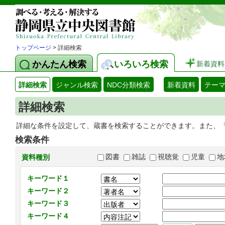
トップページ
> 詳細検索
かんたん検索
いろいろ検索
新着資料
詳細検索
ジャンル検索
NDC分類検索
新着資料
テー
詳細検索
詳細な条件を設定して、蔵書を検索することができます。また、
検索条件
図書
雑誌
視聴覚
児童
地
資料種別
キーワード１
キーワード２
キーワード３
キーワード４