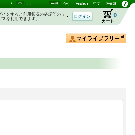
大
中
小
一般
かな
English
中文
한국어
0
グインすると利用状況の確認等のサ
ビスを利用できます。
カート
マイライブラリー