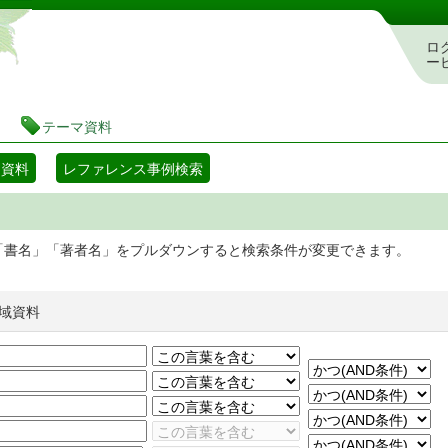
静岡県立図書館 蔵書検索・予約システム
ロ
ー
テーマ資料
マ資料
レファレンス事例検索
「書名」「著者名」をプルダウンすると検索条件が変更できます。
域資料