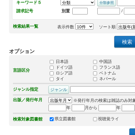
キーワード５
/
請求記号
別置
検索結果一覧
表示件数
ソート順
オプション
日本語
中国語
ドイツ語
フランス語
言語区分
ロシア語
ベトナム
タイ
ネパール
ジャンル指定
出版／発行年月
※発行年月の検索は雑誌のみ対
年
月から
年
県立図書館
視聴覚ライ
検索対象図書館