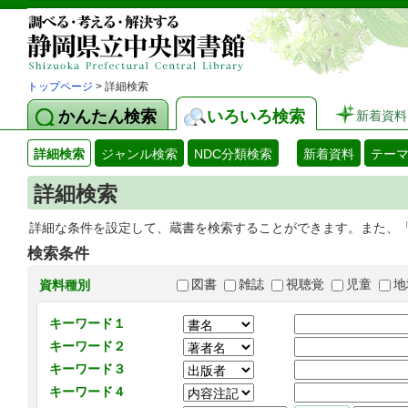
トップページ
> 詳細検索
かんたん検索
いろいろ検索
新着資料
詳細検索
ジャンル検索
NDC分類検索
新着資料
テー
詳細検索
詳細な条件を設定して、蔵書を検索することができます。また、
検索条件
図書
雑誌
視聴覚
児童
地
資料種別
キーワード１
キーワード２
キーワード３
キーワード４