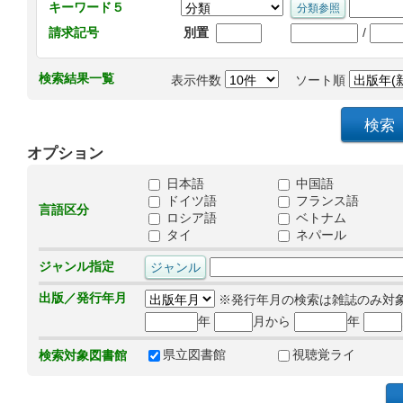
キーワード５
/
請求記号
別置
検索結果一覧
表示件数
ソート順
オプション
日本語
中国語
ドイツ語
フランス語
言語区分
ロシア語
ベトナム
タイ
ネパール
ジャンル指定
出版／発行年月
※発行年月の検索は雑誌のみ対
年
月から
年
県立図書館
視聴覚ライ
検索対象図書館