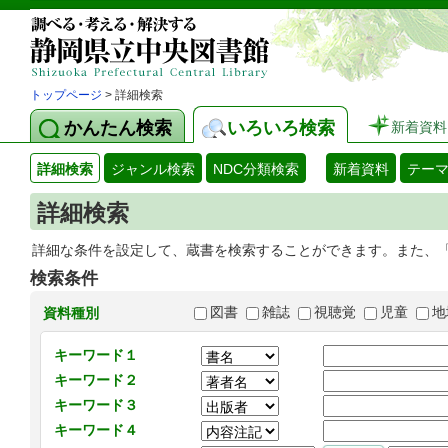
トップページ
> 詳細検索
かんたん検索
いろいろ検索
新着資料
詳細検索
ジャンル検索
NDC分類検索
新着資料
テー
詳細検索
詳細な条件を設定して、蔵書を検索することができます。また、
検索条件
図書
雑誌
視聴覚
児童
地
資料種別
キーワード１
キーワード２
キーワード３
キーワード４