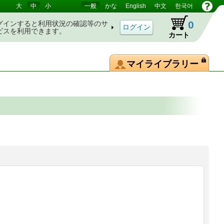
大
中
小
一般
かな
English
中文
한국어
0
グインすると利用状況の確認等のサ
ビスを利用できます。
カート
マイライブラリー