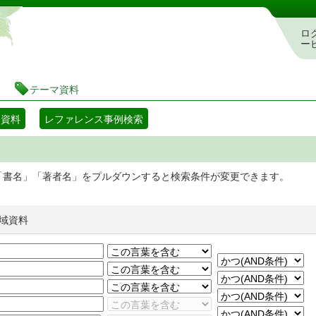
静岡県立図書館 蔵書検索・予約システム
ロ
ー
テーマ資料
マ資料
レファレンス事例検索
「書名」「著者名」をプルダウンすると検索条件が変更できます。
域資料