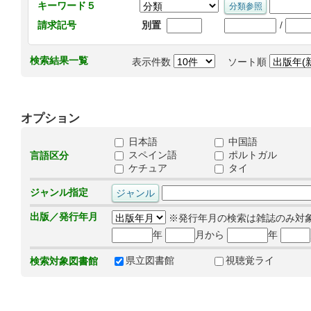
キーワード５
/
請求記号
別置
検索結果一覧
表示件数
ソート順
オプション
日本語
中国語
スペイン語
ポルトガル
言語区分
ケチュア
タイ
ジャンル指定
出版／発行年月
※発行年月の検索は雑誌のみ対
年
月から
年
県立図書館
視聴覚ライ
検索対象図書館