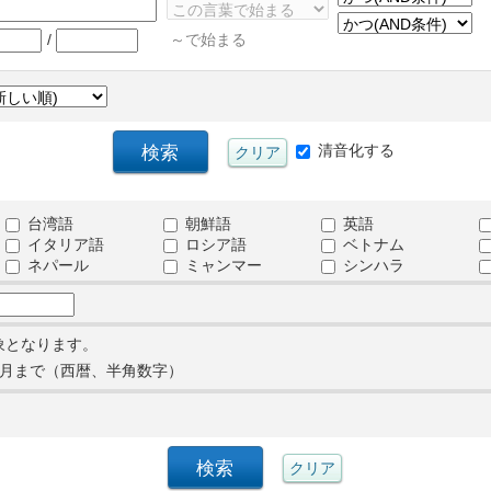
/
～で始まる
清音化する
台湾語
朝鮮語
英語
イタリア語
ロシア語
ベトナム
ネパール
ミャンマー
シンハラ
象となります。
月まで（西暦、半角数字）