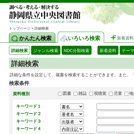
トップページ
> 詳細検索
かんたん検索
いろいろ検索
新着資料
詳細検索
ジャンル検索
NDC分類検索
新着資料
テー
詳細検索
詳細な条件を設定して、蔵書を検索することができます。また、
検索条件
図書
雑誌
視聴覚
児童
地
資料種別
キーワード１
キーワード２
キーワード３
キーワード４